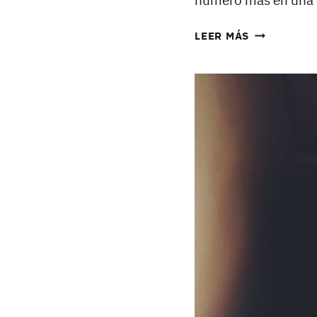
número más en una 
CAJERO
LEER MÁS
BITCOIN
DIY:
UN
ATM
LIGHTNING
EDUCATIVO
CONSTRUID
CON
HARDWARE
RECICLADO