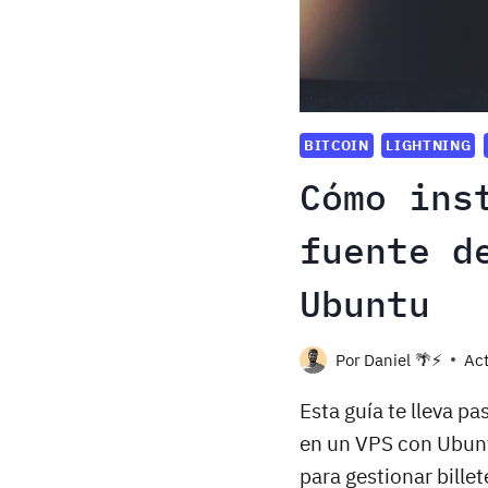
BITCOIN
LIGHTNING
Cómo ins
fuente d
Ubuntu
Por
Daniel 🌴⚡️
Act
Esta guía te lleva pa
en un VPS con Ubuntu
para gestionar bille