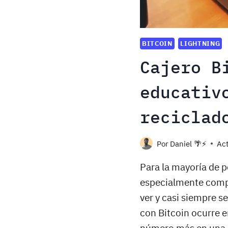
BITCOIN
LIGHTNING
Cajero B
educativ
reciclad
Por
Daniel 🌴⚡️
Act
Para la mayoría de p
especialmente comple
ver y casi siempre s
con Bitcoin ocurre 