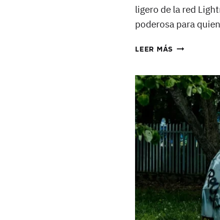
ligero de la red Ligh
poderosa para quien
CÓMO
LEER MÁS
INSTALAR
LNBITS
Y
PHOENIXD
COMO
FUENTE
DE
FINANCIAC
EN
UN
VPS
CON
UBUNTU