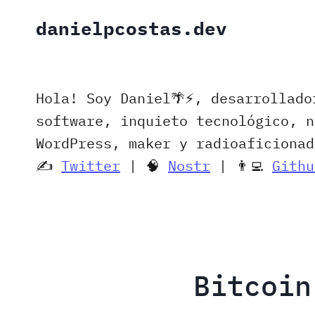
Saltar
danielpcostas.dev
al
contenido
Hola! Soy Daniel🌴⚡️, desarrollado
software, inquieto tecnológico, n
WordPress, maker y radioaficionad
✍️
Twitter
| 🧠
Nostr
| 👨‍💻
Githu
Bitcoin