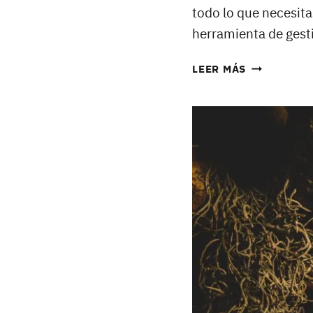
todo lo que necesita
herramienta de gest
CÓMO
LEER MÁS
CONFIGURA
LNBITS
EN
START9
Y
ABRIR
TU
PRIMER
CANAL
DE
PAGO