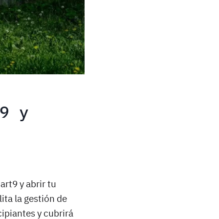
9 y
rt9 y abrir tu
ita la gestión de
cipiantes y cubrirá