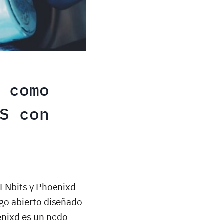
 como
S con
e LNbits y Phoenixd
igo abierto diseñado
oenixd es un nodo