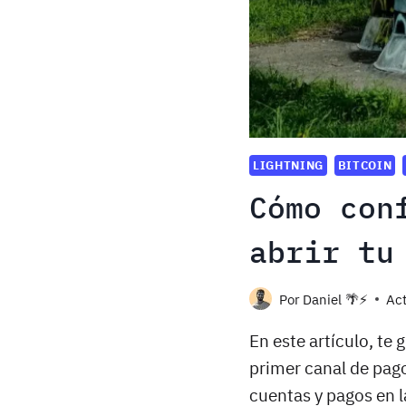
LIGHTNING
BITCOIN
Cómo con
abrir tu
Por
Daniel 🌴⚡️
Act
En este artículo, te
primer canal de pago
cuentas y pagos en la