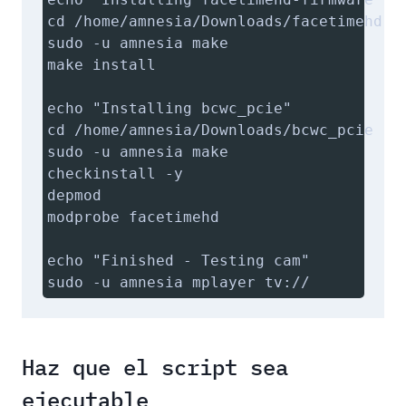
cd /home/amnesia/Downloads/facetimehd-fi
sudo -u amnesia make

make install

echo "Installing bcwc_pcie"

cd /home/amnesia/Downloads/bcwc_pcie

sudo -u amnesia make

checkinstall -y

depmod

modprobe facetimehd

echo "Finished - Testing cam"

sudo -u amnesia mplayer tv://
Haz que el script sea
ejecutable