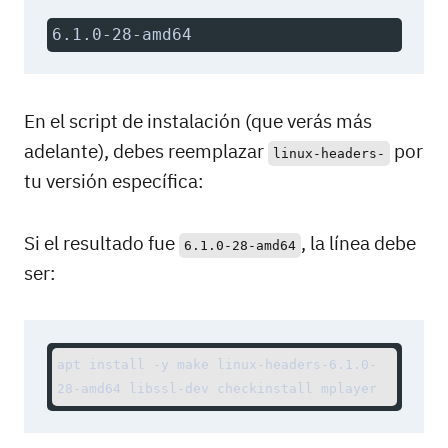
6.1.0-28-amd64
En el script de instalación (que verás más
adelante), debes reemplazar
por
linux-headers-
tu versión específica:
Si el resultado fue
, la línea debe
6.1.0-28-amd64
ser:
apt install -y make linux-headers-6.1.0-
28-amd64 libssl-dev checkinstall mplayer