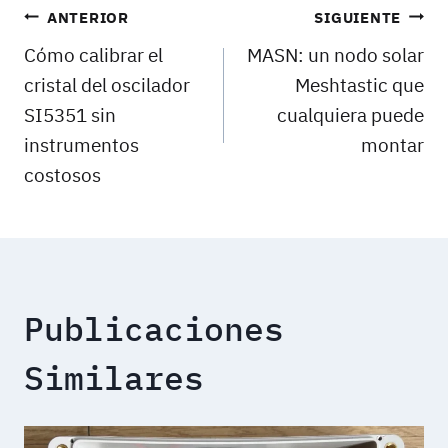
Navegación
ANTERIOR
SIGUIENTE
Cómo calibrar el
MASN: un nodo solar
de
cristal del oscilador
Meshtastic que
entradas
SI5351 sin
cualquiera puede
instrumentos
montar
costosos
Publicaciones
Similares