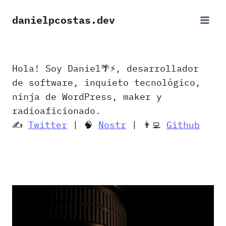
Saltar
danielpcostas.dev
al
contenido
Hola! Soy Daniel🌴⚡️, desarrollador
de software, inquieto tecnológico,
ninja de WordPress, maker y
radioaficionado.
✍️
Twitter
| 🧠
Nostr
| 👨‍💻
Github