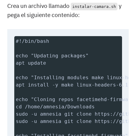
Crea un archivo llamado
y
instalar-camara.sh
pega el siguiente contenido:
#!/bin/bash

echo "Updating packages"

apt update

echo "Installing modules make linux-head
apt install -y make linux-headers-6.1.0-
echo "Cloning repos facetimehd-firmware 
cd /home/amnesia/Downloads

sudo -u amnesia git clone https://github
sudo -u amnesia git clone https://github
echo "Installing facetimehd-firmware"
